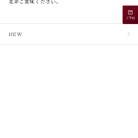
是非ご賞味ください
。
ご予約
NEW
CATEGORY
ARCHIVE
客室
ゲスト専用フ
お知らせ
ご夕
リーラウンジ
スタッフブログ
食
別注料理
よくある質問
秋保温泉 旅館 蘭亭
ご朝
BBQ
宿泊約款
〒982-0241 仙台市太白区秋保町湯
元字木戸保7-1
食
お弁当テイク
プライバシーポ
TEL: 0570-040-707 (受付時間 9:00
温泉
アウト
リシー
～18:00)