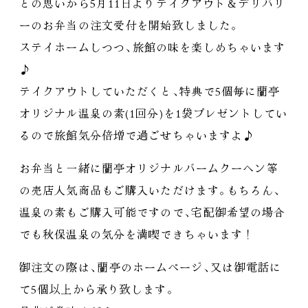
との思いから5月11日よりテイクアウト＆デリバリ
ーのお弁当の注文受付を開始致しました
。
ステイホームしつつ
、
旅館の味を楽しめちゃいます
♪
テイクアウトしていただくと
、
特典で5個毎に蘭亭
オリジナル温泉の素(1回分)を1袋プレゼントしてい
るので旅館気分倍増で過ごせちゃいますよ♪
お弁当と一緒に蘭亭オリジナルバームクーヘン等
の売店人気商品もご購入いただけます
。
もちろん
、
温泉の素もご購入可能ですので
、
宅配御希望の場合
でも秋保温泉の気分を満喫できちゃいます！
御注文の際は
、
蘭亭のホームページ
、
又は御電話に
て5個以上から承り致します
。