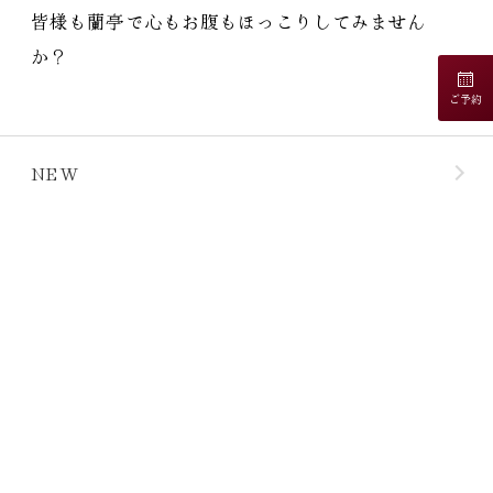
皆様も蘭亭で心もお腹もほっこりしてみません
か？
ご予約
NEW
CATEGORY
ARCHIVE
客室
ゲスト専用フ
お知らせ
ご夕
リーラウンジ
スタッフブログ
食
別注料理
よくある質問
秋保温泉 旅館 蘭亭
ご朝
BBQ
宿泊約款
〒982-0241 仙台市太白区秋保町湯