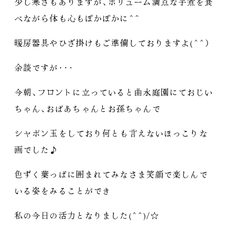
少し寒さもありますが
、
ボリューム満点な芋煮を食
べながら体も心もぽかぽかに^^
暖房器具やひざ掛けもご準備しておりますよ(^^
）
余談ですが
・
・
・
今朝
、
フロントに立っていると曲水庭園にておじい
ちゃん
、
おばあちゃんとお孫ちゃんで
シャボン玉をしており何とも言えないほっこりな
画でした♪
色ずく葉っぱに囲まれてみなさま笑顔で楽しんで
いる姿をみることができ
私の今日の活力となりました(^^)/☆