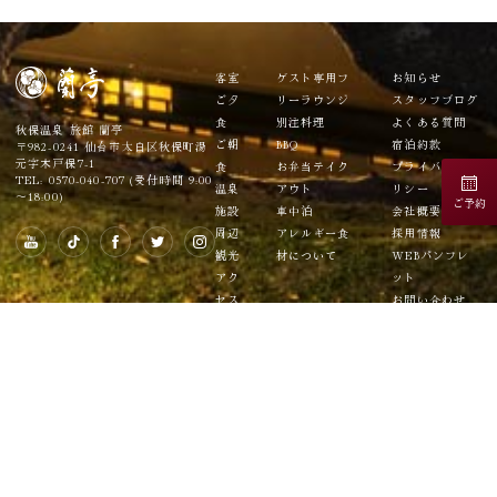
客室
ゲスト専用フ
お知らせ
ご夕
リーラウンジ
スタッフブログ
食
別注料理
よくある質問
秋保温泉 旅館 蘭亭
ご朝
BBQ
宿泊約款
〒982-0241 仙台市太白区秋保町湯
元字木戸保7-1
食
お弁当テイク
プライバシーポ
TEL: 0570-040-707 (受付時間 9:00
温泉
アウト
リシー
～18:00)
ご予約
施設
車中泊
会社概要
周辺
アレルギー食
採用情報
観光
材について
WEBパンフレ
アク
ット
セス
お問い合わせ
日帰
予約確認・変
り
更・キャンセル