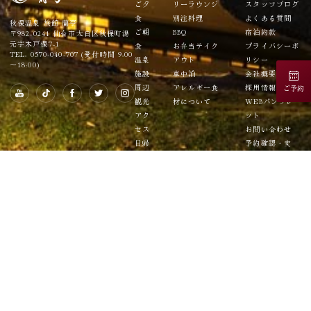
ご夕
リーラウンジ
スタッフブログ
食
別注料理
よくある質問
秋保温泉 旅館 蘭亭
ご朝
BBQ
宿泊約款
〒982-0241 仙台市太白区秋保町湯
元字木戸保7-1
食
お弁当テイク
プライバシーポ
TEL: 0570-040-707 (受付時間 9:00
温泉
アウト
リシー
～18:00)
施設
車中泊
会社概要
周辺
アレルギー食
採用情報
ご予約
観光
材について
WEBパンフレ
アク
ット
セス
お問い合わせ
日帰
予約確認・変
り
更・キャンセル