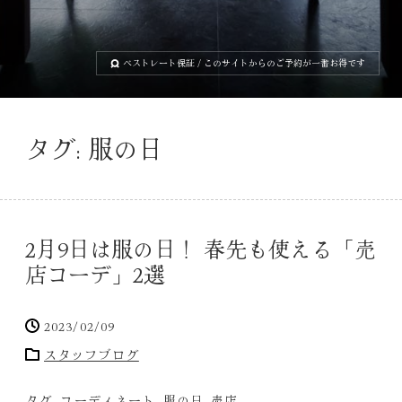
ベストレート保証
/ このサイトからのご予約が一番お得です
タグ:
服の日
2月9日は服の日！ 春先も使える「売
店コーデ」2選
2023/02/09
スタッフブログ
タグ:
コーディネート
,
服の日
,
売店