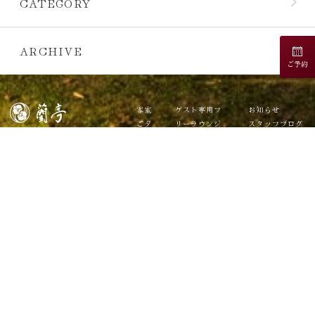
CATEGORY
ARCHIVE
ご予約
客室
ゲスト専用フ
お知らせ
ご夕
リーラウンジ
スタッフブログ
食
別注料理
よくある質問
秋保温泉 旅館 蘭亭
ご朝
BBQ
宿泊約款
〒982-0241 仙台市太白区秋保町湯
元字木戸保7-1
食
お弁当テイク
プライバシーポ
TEL: 0570-040-707 (受付時間 9:00
温泉
アウト
リシー
～18:00)
施設
車中泊
会社概要
周辺
アレルギー食
採用情報
観光
材について
WEBパンフレ
アク
ット
セス
お問い合わせ
日帰
予約確認・変
り
更・キャンセル