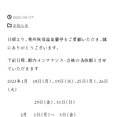
2021/01/17
お知らせ
日頃より
、
奥州秋保温泉蘭亭をご愛顧いただき
、
誠
にありがとうございます
。
下記日程
、
館内メンテナンス
・
点検の為休館とさせ
ていただきます
2021年1月 18日
（
月
）
、
19日
（
火
）
、
25日
（
月
）
、
26日
（
火
）
29日
（
金
）
、
31日
（
日
）
2月 1日
（
月
）
～ 5日
（
金
）