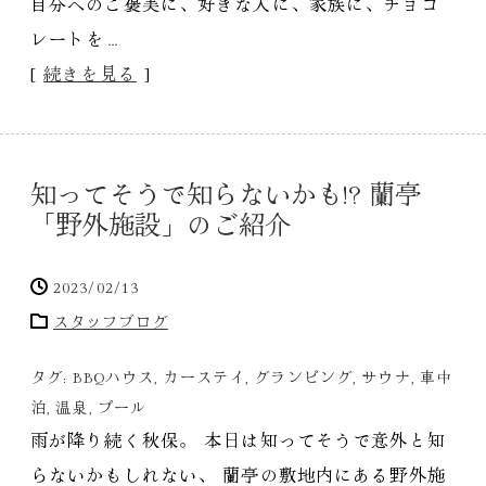
自分へのご褒美に、好きな人に、家族に、チョコ
レートを…
[
続きを見る
]
知ってそうで知らないかも!? 蘭亭
「野外施設」のご紹介
2023/02/13
スタッフブログ
タグ:
BBQハウス
,
カーステイ
,
グランピング
,
サウナ
,
車中
泊
,
温泉
,
プール
雨が降り続く秋保。 本日は知ってそうで意外と知
らないかもしれない、 蘭亭の敷地内にある野外施