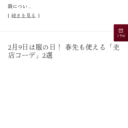
設につい…
[
続きを見る
]
ご予約
2月9日は服の日！ 春先も使える「売
店コーデ」2選
2023/02/09
スタッフブログ
タグ:
コーディネート
,
服の日
,
売店
2月9日は語呂合わせで「服の日」とされているよ
うです。 なんでも「服を着る楽しみを広げよう」
と全国服…