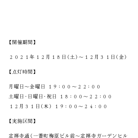
【
開催期間
】
２０２１年１２月１８日
（
土
）
～１２月３１日
（
金
）
【
点灯時間
】
月曜日～金曜日 １９
：
００～２２
：
００
土曜日
・
日曜日
・
祝日 １８
：
００～２２
：
００
１２月３１日
（
木
）
１９
：
００～２４
：
００
【
実施区間
】
定禅寺通
（
一番町梅原ビル前～定禅寺ガーデンヒル