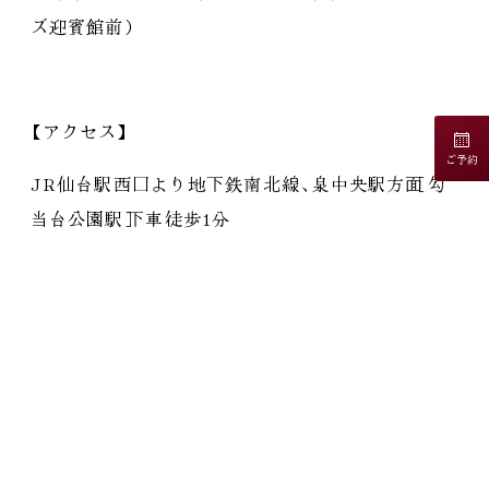
ズ迎賓館前
）
【
アクセス
】
ご予約
JR仙台駅西口より地下鉄南北線
、
泉中央駅方面
［
勾
当台公園駅
］
下車徒歩1分
秋保からは車で約４０分程です
。
近隣の駐車場も混雑が予想されますので