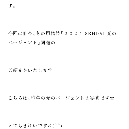
す
。
今回は仙台
、
冬の風物詩
『
２０２１ SENDAI 光の
ページェント
』
開催の
ご紹介をいたします
。
こちらは
、
昨年の光のページェントの写真です☆
とてもきれいですね(^^)