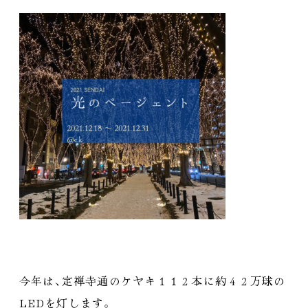
今年は
、
定禅寺通のケヤキ１１２本に約４２万球の
LEDを灯します
。