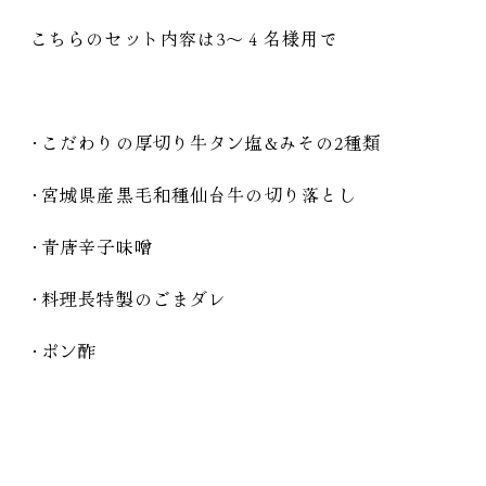
こちらのセット内容は3～４名様用で
・
こだわりの厚切り牛タン塩&みその2種類
・
宮城県産黒毛和種仙台牛の切り落とし
・
青唐辛子味噌
・
料理長特製のごまダレ
・
ポン酢