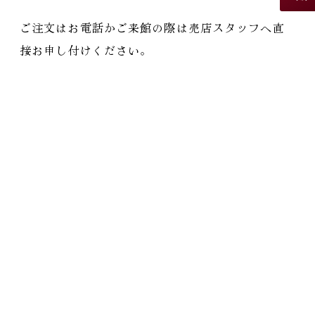
ご注文はお電話かご来館の際は売店スタッフへ直
接お申し付けください
。
外食を控えている方もいらっしゃるかと思います
が
ご家庭で贅沢なお食事を楽しんでみてください！