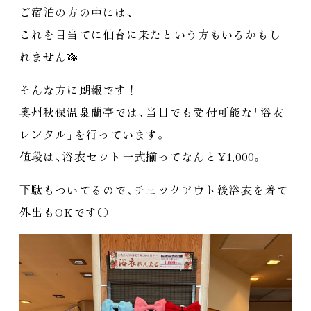
ご宿泊の方の中には
、
これを目当てに仙台に来たという方もいるかもし
れません🎋
そんな方に朗報です！
奥州秋保温泉蘭亭では
、
当日でも受付可能な
「
浴衣
レンタル
」
を行っています
。
値段は
、
浴衣セット一式揃ってなんと¥1,000
。
下駄もついてるので
、
チェックアウト後浴衣を着て
外出もOKです◯