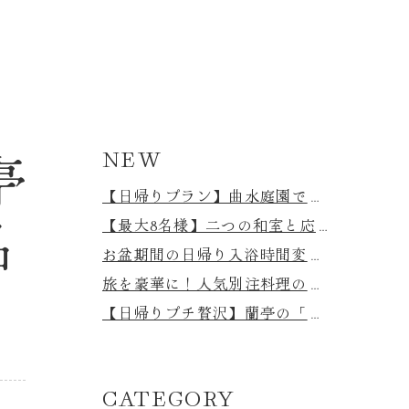
亭
NEW
【日帰りプラン】曲水庭園で本格BBQ＆温泉を満喫！蘭亭で味わう贅沢な夏の休日♪
品
【最大8名様】二つの和室と応接間付き。広々とした特別室「寿光」の魅力をご紹介！
お盆期間の日帰り入浴時間変更について
旅を豪華に！人気別注料理のご案内♪
【日帰りプチ贅沢】蘭亭の「松花堂弁当付き日帰り入浴プラン」で心も身体もリフレッシュ
CATEGORY