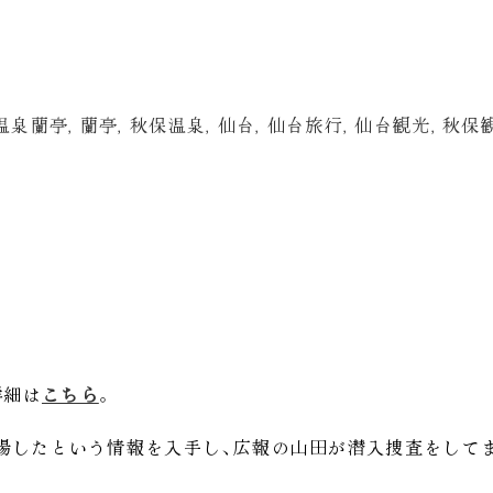
温泉蘭亭
,
蘭亭
,
秋保温泉
,
仙台
,
仙台旅行
,
仙台観光
,
秋保
詳細は
こちら
。
場したという情報を入手し
、
広報の山田が潜入捜査をして