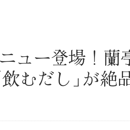
ニュー登場！蘭
「
飲むだし
」
が絶