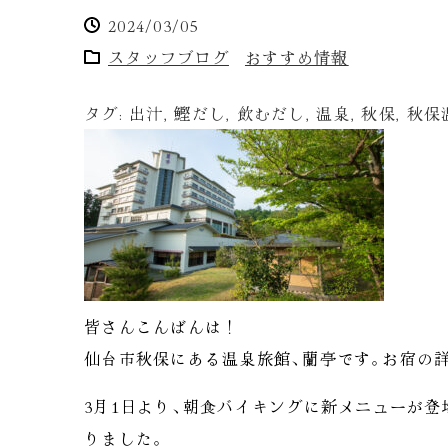
2024/03/05
スタッフブログ
おすすめ情報
タグ:
出汁
,
鰹だし
,
飲むだし
,
温泉
,
秋保
,
秋保
皆さんこんばんは！
仙台市秋保にある温泉旅館
、
蘭亭です
。
お宿の
3月1日より
、
朝食バイキングに新メニューが登
りました
。