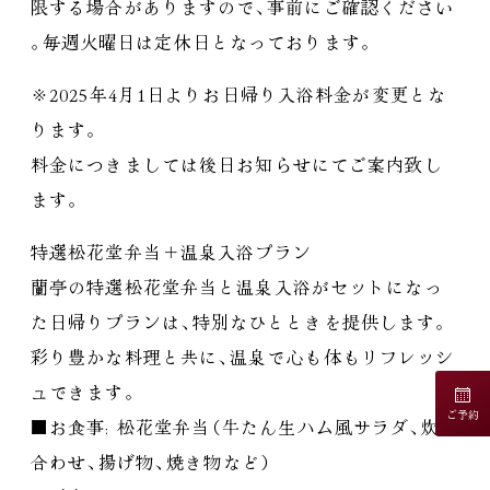
限する場合がありますので
、
事前にご確認ください
。
毎週火曜日は定休日となっております
。
※2025年4月1日よりお日帰り入浴料金が変更とな
ります
。
料金につきましては後日お知らせにてご案内致し
ます
。
特選松花堂弁当＋温泉入浴プラン
蘭亭の特選松花堂弁当と温泉入浴がセットになっ
た日帰りプランは
、
特別なひとときを提供します
。
彩り豊かな料理と共に
、
温泉で心も体もリフレッシ
ュできます
。
ご予約
■お食事: 松花堂弁当
（
牛たん生ハム風サラダ
、
炊き
合わせ
、
揚げ物
、
焼き物など
）