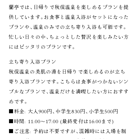
蘭亭では
、
日帰りで秋保温泉を楽しめるプランを提
供しています
。
お食事と温泉入浴がセットになった
プランや
、
温泉のみでの立ち寄り入浴も可能です
。
忙しい日々の中
、
ちょっとした贅沢を楽しみたい方
にはピッタリのプランです
。
立ち寄り入浴プラン
秋保温泉の美肌の湯を日帰りで楽しめるのが立ち
寄り入浴プランです
。
こちらは食事がつかないシン
プルなプランで
、
温泉だけを満喫したい方におすす
めです
。
■料金: 大人900円
、
中学生830円
、
小学生500円
■時間: 11:00～17:00 (最終受付は16:00まで)
■ご注意: 予約は不要ですが
、
混雑時には入場を制