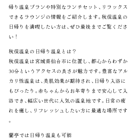
帰り温泉プランや特別なランチセット
、
リラックス
できるラウンジの情報をご紹介します
。
秋保温泉の
日帰りを満喫したい方は
、
ぜひ最後までご覧くださ
い！
秋保温泉の日帰り温泉とは？
秋保温泉は宮城県仙台市に位置し
、
都心からわずか
30分というアクセスの良さが魅力です
。
豊富なアル
カリ性温泉は
、
美肌効果が期待され
、
日帰り入浴に
もぴったり
。
赤ちゃんからお年寄りまで安心して入
浴でき
、
幅広い世代に人気の温泉地です
。
日常の疲
れを癒し
、
リフレッシュしたい方に最適な場所です
。
蘭亭では日帰り温泉も可能