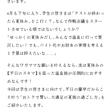
ざいます
。
6月も下旬に入り
、
学生の皆さまは
「
テストが終わっ
たら夏休み
、
どこ行く？
」
なんて作戦会議をスター
トさせている頃ではないでしょうか？
「
せっかくの夏休みだし
、
みんなで温泉に行って贅
沢したい！でも
、
バイト代やお財布の事情を考える
と予算は抑えたいな……
」
そんなワガママな願いを叶えるなら
、
実は夏休みの
【
平日のスキマ
】
を狙った温泉旅が圧倒的におすす
めなんです！
今回は学生の皆さまに向けて
、
平日の蘭亭だからこ
そ叶う
「
おトクで賢い
、
大満足の夏旅の過ごし方
」
を
ご紹介いたします
。