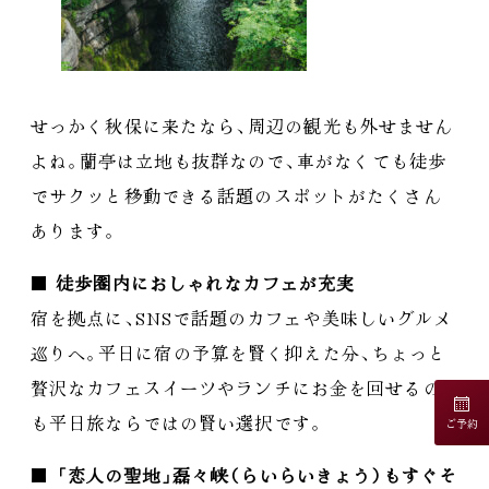
せっかく秋保に来たなら
、
周辺の観光も外せません
よね
。
蘭亭は立地も抜群なので
、
車がなくても徒歩
でサクッと移動できる話題のスポットがたくさん
あります
。
■
徒歩圏内におしゃれなカフェが充実
宿を拠点に
、
SNSで話題のカフェや美味しいグルメ
巡りへ
。
平日に宿の予算を賢く抑えた分
、
ちょっと
贅沢なカフェスイーツやランチにお金を回せるの
も平日旅ならではの賢い選択です
。
ご予約
■
「
恋人の聖地
」
磊々峡
（
らいらいきょう
）
もすぐそ