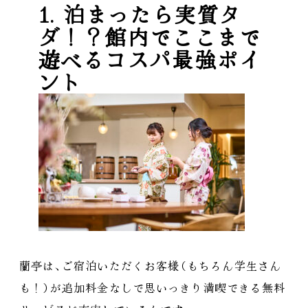
1. 泊まったら実質タ
ダ！？館内でここまで
遊べるコスパ最強ポイ
ント
蘭亭は
、
ご宿泊いただくお客様
（
もちろん学生さん
も！
）
が追加料金なしで思いっきり満喫できる無料