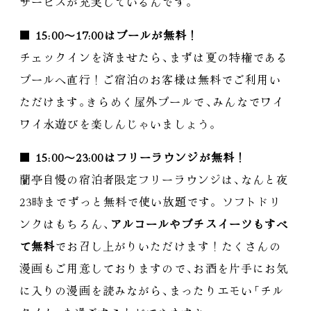
サービスが充実しているんです
。
■
15:00〜17:00はプールが無料！
チェックインを済ませたら
、
まずは夏の特権である
プールへ直行！ご宿泊のお客様は無料でご利用い
ただけます
。
きらめく屋外プールで
、
みんなでワイ
ワイ水遊びを楽しんじゃいましょう
。
■
15:00〜23:00はフリーラウンジが無料！
蘭亭自慢の宿泊者限定フリーラウンジは
、
なんと夜
23時までずっと無料で使い放題です
。
ソフトドリ
ンクはもちろん
、
アルコールやプチスイーツもすべ
て無料
でお召し上がりいただけます！たくさんの
漫画もご用意しておりますので
、
お酒を片手にお気
に入りの漫画を読みながら
、
まったりエモい
「
チル