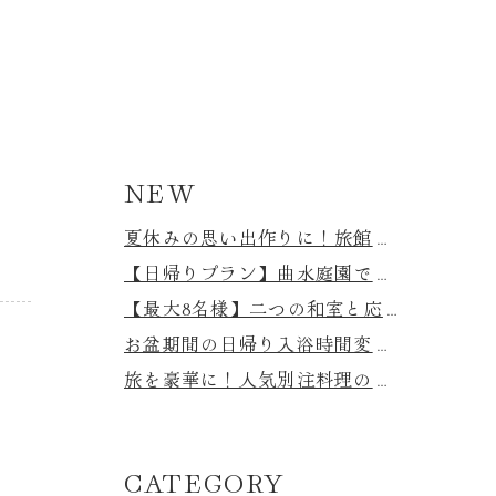
NEW
夏休みの思い出作りに！旅館の玄関前で手持ち花火を楽しもう｜持ち込み・売店購入OK
【日帰りプラン】曲水庭園で本格BBQ＆温泉を満喫！蘭亭で味わう贅沢な夏の休日♪
【最大8名様】二つの和室と応接間付き。広々とした特別室「寿光」の魅力をご紹介！
お盆期間の日帰り入浴時間変更について
旅を豪華に！人気別注料理のご案内♪
ン
CATEGORY