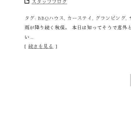
スタッフブログ
タグ:
BBQハウス
,
カーステイ
,
グランピング
,
雨が降り続く秋保。 本日は知ってそうで意外
い…
[
続きを見る
]