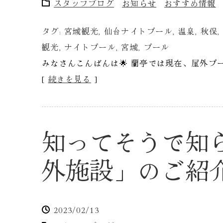
スタッフブログ
お知らせ
おすすめ情報
タグ:
宮城観光
,
仙台ナイトプール
,
温泉
,
秋保
,
観光
,
ナイトプール
,
宮城
,
プール
みなさんこんばんは🌟 蘭亭では現在、屋外プ
[
続きを見る
]
知ってそうで知ら
外施設」のご紹
2023/02/13