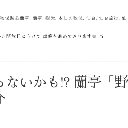
秋保温泉蘭亭
,
蘭亭
,
観光
,
本日の秋保
,
仙台
,
仙台旅行
,
仙
ール開放日に向けて 準備を進めております🧼 当…
ないかも!? 蘭亭「
介