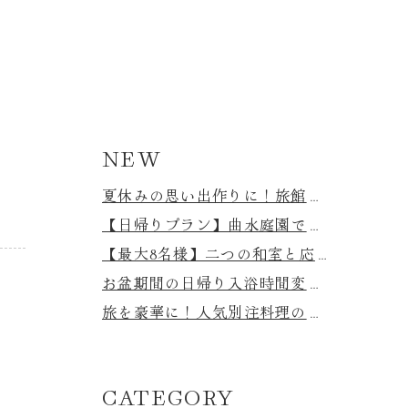
NEW
夏休みの思い出作りに！旅館の玄関前で手持ち花火を楽しもう｜持ち込み・売店購入OK
【日帰りプラン】曲水庭園で本格BBQ＆温泉を満喫！蘭亭で味わう贅沢な夏の休日♪
【最大8名様】二つの和室と応接間付き。広々とした特別室「寿光」の魅力をご紹介！
お盆期間の日帰り入浴時間変更について
旅を豪華に！人気別注料理のご案内♪
CATEGORY