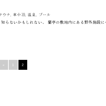
サウナ
,
車中泊
,
温泉
,
プール
と知らないかもしれない、 蘭亭の敷地内にある野外施設に
«
1
2