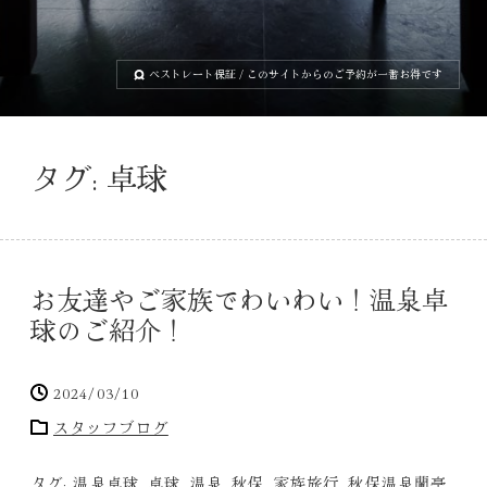
ベストレート保証
/ このサイトからのご予約が一番お得です
タグ:
卓球
お友達やご家族でわいわい！温泉卓
球のご紹介！
2024/03/10
スタッフブログ
タグ:
温泉卓球
,
卓球
,
温泉
,
秋保
,
家族旅行
,
秋保温泉蘭亭
,