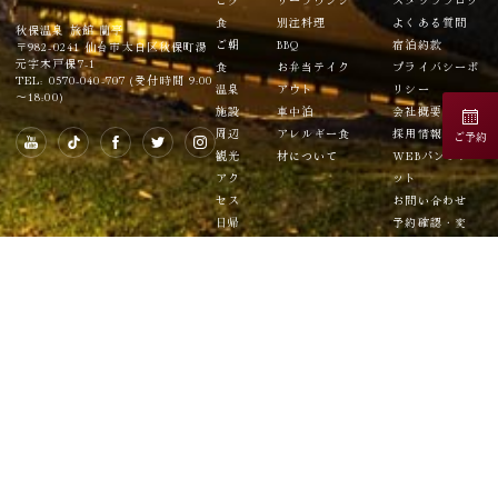
食
別注料理
よくある質問
秋保温泉 旅館 蘭亭
ご朝
BBQ
宿泊約款
〒982-0241 仙台市太白区秋保町湯
元字木戸保7-1
食
お弁当テイク
プライバシーポ
TEL: 0570-040-707 (受付時間 9:00
温泉
アウト
リシー
～18:00)
施設
車中泊
会社概要
周辺
アレルギー食
採用情報
ご予約
観光
材について
WEBパンフレ
アク
ット
セス
お問い合わせ
日帰
予約確認・変
り
更・キャンセル