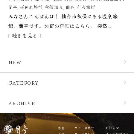
蘭亭
,
子連れ旅行
,
秋保温泉
,
仙台
,
仙台旅行
みなさんこんばんは！ 仙台市秋保にある温泉旅
館、蘭亭です。お宿の詳細はこちら。 突然…
[
続きを見る
]
NEW
CATEGORY
ARCHIVE
客室
ゲスト専用フ
お知らせ
ご夕
リーラウンジ
スタッフブログ