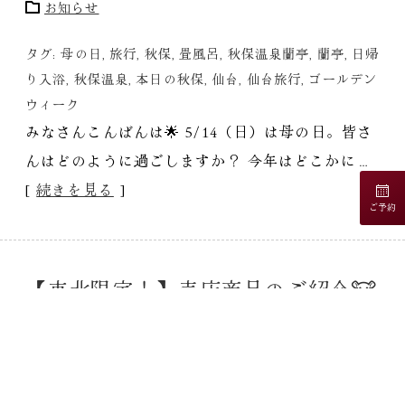
お知らせ
タグ:
母の日
,
旅行
,
秋保
,
畳風呂
,
秋保温泉蘭亭
,
蘭亭
,
日帰
り入浴
,
秋保温泉
,
本日の秋保
,
仙台
,
仙台旅行
,
ゴールデン
ウィーク
みなさんこんばんは🌟 5/14（日）は母の日。皆さ
んはどのように過ごしますか？ 今年はどこかに…
[
続きを見る
]
ご予約
【東北限定！】売店商品のご紹介🐮
2023/05/01
スタッフブログ
おすすめ情報