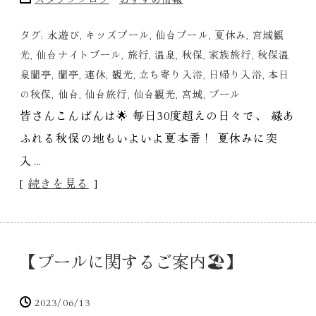
タグ:
水遊び
,
キッズプール
,
仙台プール
,
夏休み
,
宮城観
光
,
仙台ナイトプール
,
旅行
,
温泉
,
秋保
,
家族旅行
,
秋保温
泉蘭亭
,
蘭亭
,
連休
,
観光
,
立ち寄り入浴
,
日帰り入浴
,
本日
の秋保
,
仙台
,
仙台旅行
,
仙台観光
,
宮城
,
プール
皆さんこんばんは🌟 毎日30度超えの日々で、 緑あ
ふれる秋保の地もいよいよ夏本番！ 夏休みに突
入…
[
続きを見る
]
【プールに関するご案内🏖】
2023/06/13