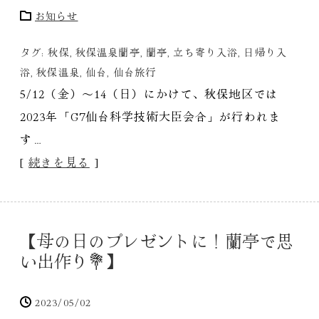
お知らせ
タグ:
秋保
,
秋保温泉蘭亭
,
蘭亭
,
立ち寄り入浴
,
日帰り入
浴
,
秋保温泉
,
仙台
,
仙台旅行
5/12（金）〜14（日）にかけて、秋保地区では
2023年「G7仙台科学技術大臣会合」が行われま
す…
[
続きを見る
]
【母の日のプレゼントに！蘭亭で思
い出作り💐】
2023/05/02