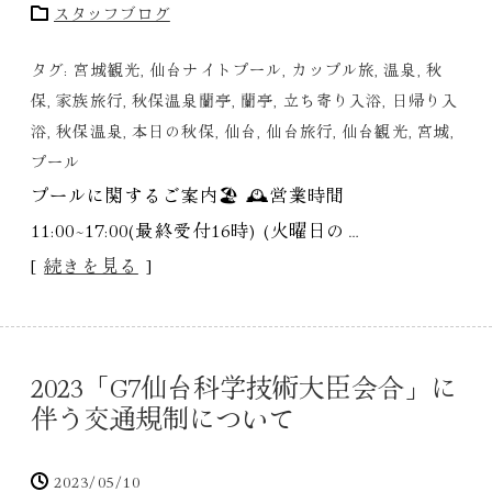
スタッフブログ
タグ:
宮城観光
,
仙台ナイトプール
,
カップル旅
,
温泉
,
秋
保
,
家族旅行
,
秋保温泉蘭亭
,
蘭亭
,
立ち寄り入浴
,
日帰り入
浴
,
秋保温泉
,
本日の秋保
,
仙台
,
仙台旅行
,
仙台観光
,
宮城
,
プール
プールに関するご案内🏖 🕰️営業時間
11:00~17:00(最終受付16時) (火曜日の…
[
続きを見る
]
2023「G7仙台科学技術大臣会合」に
伴う交通規制について
2023/05/10